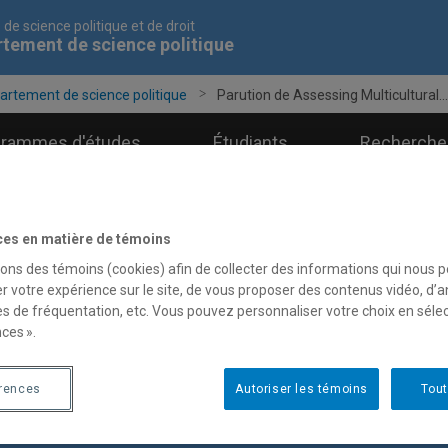
 de science politique et de droit
tement de science politique
artement de science politique
Parution de Assessing Multicultural...
grammes d'études
Étudiants
Recherche
ces en matière de témoins
sons des témoins (cookies) afin de collecter des informations qui nous 
r votre expérience sur le site, de vous proposer des contenus vidéo, d’a
es de fréquentation, etc. Vous pouvez personnaliser votre choix en séle
ces ».
érences
Autoriser les témoins
Tout