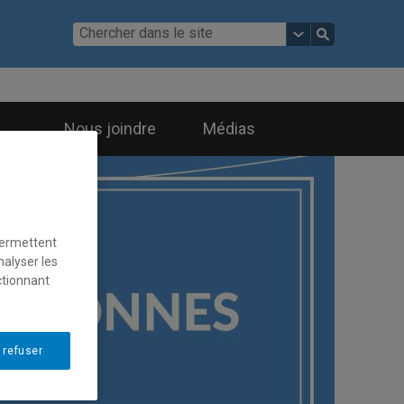
Nous joindre
Médias
permettent
nalyser les
ctionnant
Le BCPS en 3 balados :
découvrez les
 refuser
témoignages
d'étudiant.e.s et de