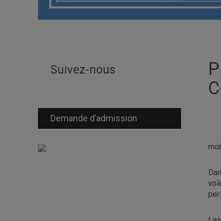
P
Suivez-nous
C
Demande d’admission
mob
Dan
vol
per
Les