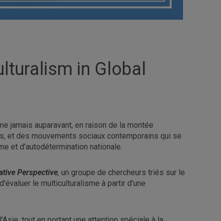
diplômé.e.s
lturalism in Global
mme jamais auparavant, en raison de la montée
s, et des mouvements sociaux contemporains qui se
sme et d'autodétermination nationale.
ative Perspective
,
un groupe de chercheurs triés sur le
évaluer le multiculturalisme à partir d'une
'Asie, tout en portant une attention spéciale à la