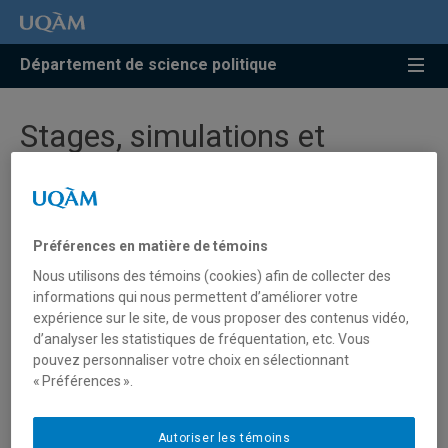
Accéder
Accéder
Accéder
à
au
à
la
menu
la
Département de science politique
recherche
pricipal
zone
centrale
Stages, simulations et
échanges
Préférences en matière de témoins
Stages
Nous utilisons des témoins (cookies) afin de collecter des
informations qui nous permettent d’améliorer votre
Simulations internationales
expérience sur le site, de vous proposer des contenus vidéo,
d’analyser les statistiques de fréquentation, etc. Vous
Échanges internationaux
pouvez personnaliser votre choix en sélectionnant
« Préférences ».
Chaque année, près de 90 étudiantes et étudiants
de la Faculté de science politique et de droit de
l’UQAM participent aux plus prestigieuses
Autoriser les témoins