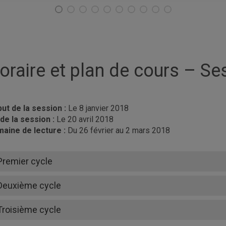
oraire et plan de cours – Se
ut de la session :
Le 8 janvier 2018
 de la session :
Le 20 avril 2018
aine de lecture :
Du 26 février au 2 mars 2018
Premier cycle
POL1000-10
Hor
Deuxième cycle
Problèmes politiques contemporains
Loc
Plan de cours
Ens
POL8007-20
Hor
Troisième cycle
Méthodes et techniques de recherche en science
Loca
politique
Ens
POL9020-40
Hor