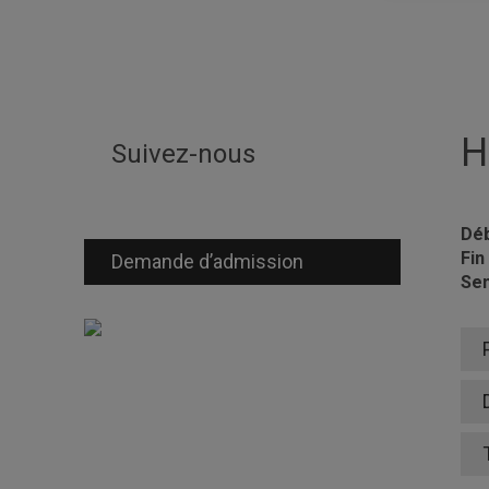
H
Suivez-nous
Déb
Fin
Demande d’admission
Sem