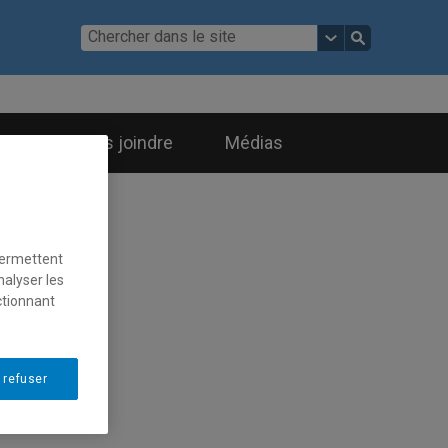
Le BCPS en 3 balados :
découvrez les
témoignages
d'étudiant.e.s et de
Nous joindre
Médias
diplômé.e.s
permettent
nalyser les
ctionnant
 refuser