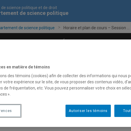
 de science politique et de droit
tement de science politique
artement de science politique
Horaire et plan de cours – Session ...
grammes d'études
Étudiants
Recherche
ces en matière de témoins
sons des témoins (cookies) afin de collecter des informations qui nous 
r votre expérience sur le site, de vous proposer des contenus vidéo, d’a
es de fréquentation, etc. Vous pouvez personnaliser votre choix en séle
ces ».
érences
Autoriser les témoins
Tout